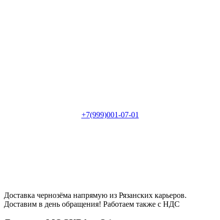
Хочешь получить 1 куб
чернозема в подарок?
Позвони сразу и узнай как это сделать
+7(999)001-07-01
Доставка чернозёма напрямую из Рязанских карьеров.
Доставим в день обращения! Работаем также с НДС