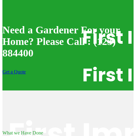
Need a Gardener For your
First
Home? Please Call : (123)
884400
First
Get a Quote
First Im
What we Have Done