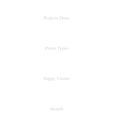
4050
Projects Done
1023
Plants Types
2950
Happy Clients
3350
Awards